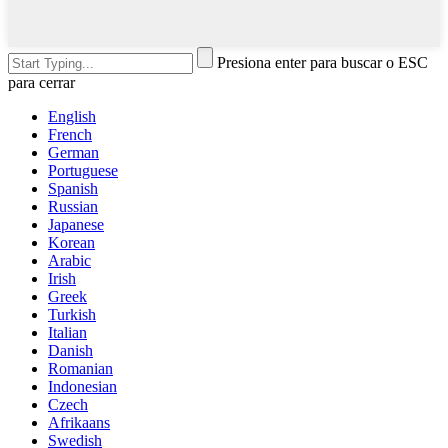
Presiona enter para buscar o ESC
para cerrar
English
French
German
Portuguese
Spanish
Russian
Japanese
Korean
Arabic
Irish
Greek
Turkish
Italian
Danish
Romanian
Indonesian
Czech
Afrikaans
Swedish